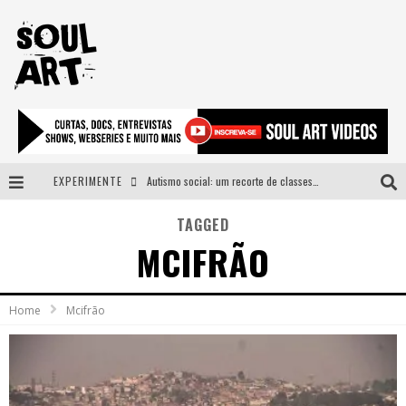
EXPERIMENTE
Autismo social: um recorte de classes e acesso ao bem estar para além do espectro
A subida da rampa é diferente!
TAGGED
MCIFRÃO
Faça o bem! Mas, sem olhar a quem!?
Novo single de Arnaldo Tifu, “De Testa” explora brasilidade em sons, cores e símbolos
Home
Mcifrão