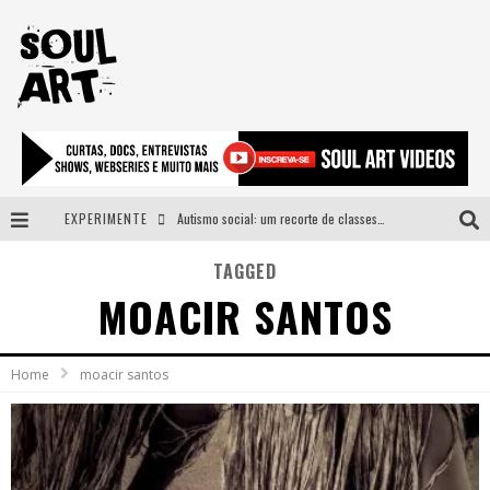
EXPERIMENTE
Autismo social: um recorte de classes e acesso ao bem estar para além do espectro
A subida da rampa é diferente!
TAGGED
MOACIR SANTOS
Faça o bem! Mas, sem olhar a quem!?
Novo single de Arnaldo Tifu, “De Testa” explora brasilidade em sons, cores e símbolos
Home
moacir santos