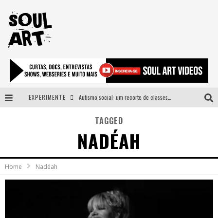
EXPERIMENTE
Autismo social: um recorte de classes e acesso ao bem estar para além do espectro
A subida da rampa é diferente!
TAGGED
NADÉAH
Faça o bem! Mas, sem olhar a quem!?
Novo single de Arnaldo Tifu, “De Testa” explora brasilidade em sons, cores e símbolos
Home
Nadéah