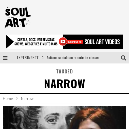
EXPERIMENTE
Autismo social: um recorte de classes e acesso ao bem estar para além do espectro
A subida da rampa é diferente!
TAGGED
NARROW
Faça o bem! Mas, sem olhar a quem!?
Novo single de Arnaldo Tifu, “De Testa” explora brasilidade em sons, cores e símbolos
Home
Narrow