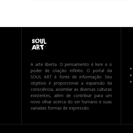
A arte liberta. O pensamento é livre e o
poder de criação infinito. O portal da
SOUL ART é fonte de informação. Seu
objetivo é proporcionar a expansão da
consciência, assimilar as diversas culturas
existentes, além de contribuir para um
novo olhar acerca do ser humano e suas
variadas formas de expressão.