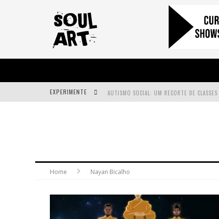
EXPERIMENTE
A SUBIDA DA RAMPA É DIFERENTE!
FAÇA O BEM! MAS, SEM OLHAR A QUEM!?
Home
Nayan Bicalho