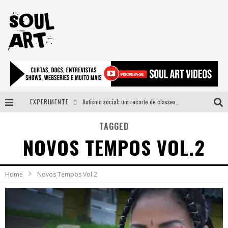
EXPERIMENTE
Autismo social: um recorte de classes e acesso ao bem estar para além do espectro
A subida da rampa é diferente!
TAGGED
NOVOS TEMPOS VOL.2
Faça o bem! Mas, sem olhar a quem!?
Novo single de Arnaldo Tifu, “De Testa” explora brasilidade em sons, cores e símbolos
Home
Novos Tempos Vol.2