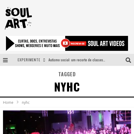
EXPERIMENTE
Autismo social: um recorte de classes e acesso ao bem estar para além do espectro
A subida da rampa é diferente!
TAGGED
NYHC
Faça o bem! Mas, sem olhar a quem!?
Novo single de Arnaldo Tifu, “De Testa” explora brasilidade em sons, cores e símbolos
Home
nyhc