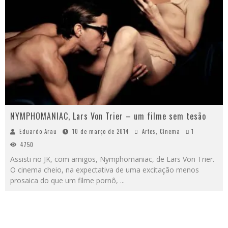
NYMPHOMANIAC, Lars Von Trier – um filme sem tesão
Eduardo Arau
10 de março de 2014
Artes
,
Cinema
1
4750
Assisti no JK, com amigos, Nymphomaniac, de Lars Von Trier.
O cinema cheio, na expectativa de uma excitação menos
prosaica do que um filme pornô,
...