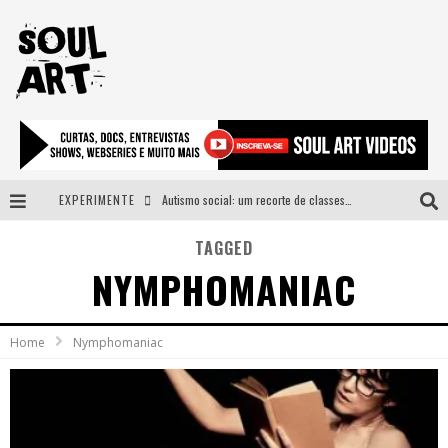
EXPERIMENTE
Autismo social: um recorte de classes e acesso ao bem estar para além do espectro
A subida da rampa é diferente!
TAGGED
NYMPHOMANIAC
Faça o bem! Mas, sem olhar a quem!?
Novo single de Arnaldo Tifu, “De Testa” explora brasilidade em sons, cores e símbolos
Home
Nymphomaniac