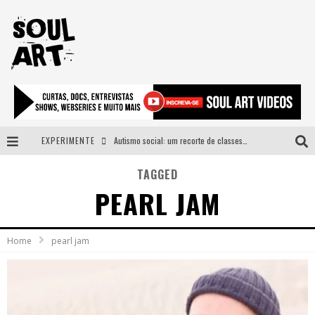
EXPERIMENTE
Autismo social: um recorte de classes e acesso ao bem estar para além do espectro
A subida da rampa é diferente!
TAGGED
PEARL JAM
Faça o bem! Mas, sem olhar a quem!?
Novo single de Arnaldo Tifu, “De Testa” explora brasilidade em sons, cores e símbolos
Home
pearl jam