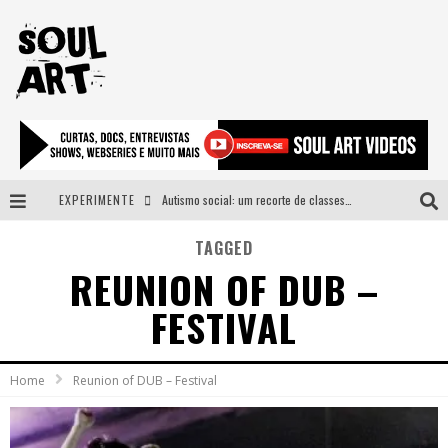
EXPERIMENTE
Autismo social: um recorte de classes e acesso ao bem estar para além do espectro
A subida da rampa é diferente!
TAGGED
REUNION OF DUB –
Faça o bem! Mas, sem olhar a quem!?
FESTIVAL
Novo single de Arnaldo Tifu, “De Testa” explora brasilidade em sons, cores e símbolos
Home
Reunion of DUB – Festival