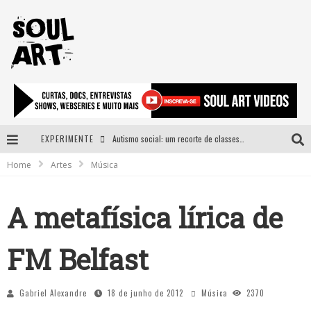
EXPERIMENTE
Autismo social: um recorte de classes e acesso ao bem estar para além do espectro
Home
Artes
Música
A subida da rampa é diferente!
Faça o bem! Mas, sem olhar a quem!?
A metafísica lírica de
Novo single de Arnaldo Tifu, “De Testa” explora brasilidade em sons, cores e símbolos
FM Belfast
Gabriel Alexandre
18 de junho de 2012
Música
2370