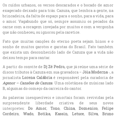
Os ruídos urbanos, os versos descarados e o bocado de amor
exagerado deixado para trás. Cazuza, que lembra a gente, na
brincadeira, da falta de espaço para o sonho, para a vida, para
o amor. Vagabundo que só, sempre assumiu os pecados da
carne com a coragem invejada por muitos e com a vergonha
que não conheceu, ou ignorou pela caretice.
Fato que muitas canções do eterno poeta sejam hinos e o
sonho de muitos garotos e garotas do Brasil. Fato também
que exista um desconhecido lado de Cazuza que a vida não
deixou tempo para cantar.
A partir do convite de
Dj Zé Pedro,
que já reúne uma série de
discos tributos à Cazuza em sua gravadora –
Jóia Moderna
-,
a
jornalista
Lorena Calábria
é responsável pela curadoria de
Agenor – Cansões de Cazuza
. Uma coletânea de músicas lado
B, algumas do começo da carreira do cantor.
As palavras inesquecíveis e imortais foram revividas pela
surpreendente liberdade criativa de seus novos
interpretes:
Do Amor
,
Tono
,
China
,
Domenico
,
Felipe
Cordeiro
,
Wado
,
Botika
,
Kassin
,
Letuce
,
Silva
,
Bruno