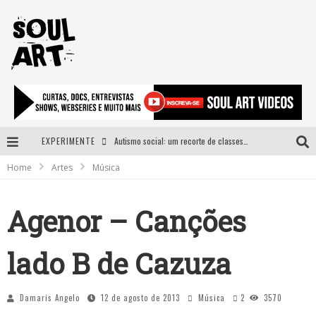
EXPERIMENTE
Autismo social: um recorte de classes e acesso ao bem estar para além do espectro
Home
Artes
Música
A subida da rampa é diferente!
Faça o bem! Mas, sem olhar a quem!?
Agenor – Canções
Novo single de Arnaldo Tifu, “De Testa” explora brasilidade em sons, cores e símbolos
lado B de Cazuza
Damaris Angelo
12 de agosto de 2013
Música
2
3570