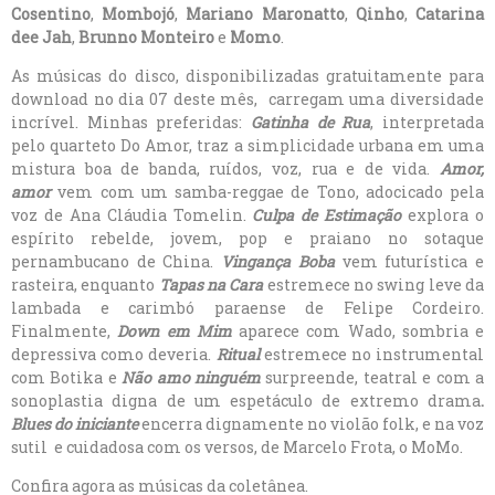
Cosentino
,
Mombojó
,
Mariano Maronatto
,
Qinho
,
Catarina
dee Jah
,
Brunno Monteiro
e
Momo
.
As músicas do disco, disponibilizadas gratuitamente para
download no dia 07 deste mês, carregam uma diversidade
incrível. Minhas preferidas:
Gatinha de Rua
, interpretada
pelo quarteto Do Amor, traz a simplicidade urbana em uma
mistura boa de banda, ruídos, voz, rua e de vida.
Amor,
amor
vem com um samba-reggae de Tono, adocicado pela
voz de Ana Cláudia Tomelin.
Culpa de Estimação
explora o
espírito rebelde, jovem, pop e praiano no sotaque
pernambucano de China.
Vingança Boba
vem futurística e
rasteira, enquanto
Tapas na Cara
estremece no swing leve da
lambada e carimbó paraense de Felipe Cordeiro.
Finalmente,
Down em Mim
aparece com Wado, sombria e
depressiva como deveria.
Ritual
estremece no instrumental
com Botika e
Não amo ninguém
surpreende, teatral e com a
sonoplastia digna de um espetáculo de extremo drama
.
Blues do iniciante
encerra dignamente no violão folk, e na voz
sutil e cuidadosa com os versos, de Marcelo Frota, o MoMo.
Confira agora as músicas da coletânea.