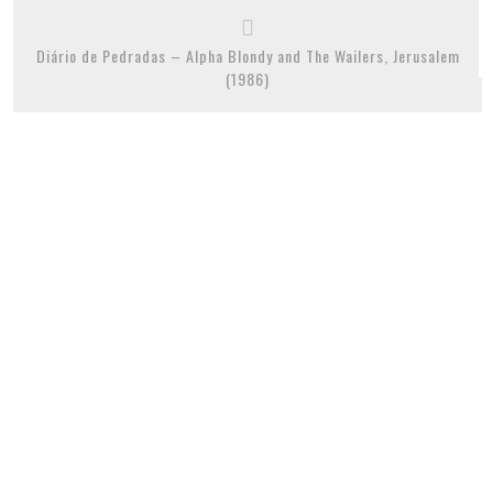
Diário de Pedradas – Alpha Blondy and The Wailers, Jerusalem
(1986)