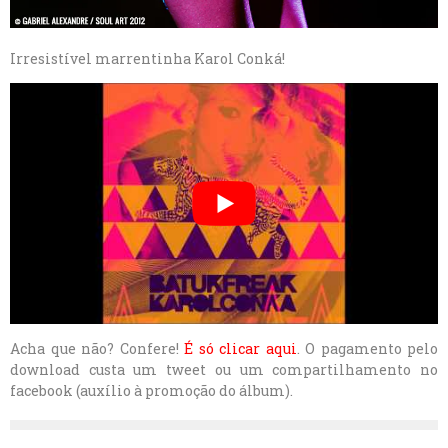
Irresistível marrentinha Karol Conká!
Acha que não? Confere!
É só clicar aqui
. O pagamento pelo
download custa um tweet ou um compartilhamento no
facebook (auxílio à promoção do álbum).