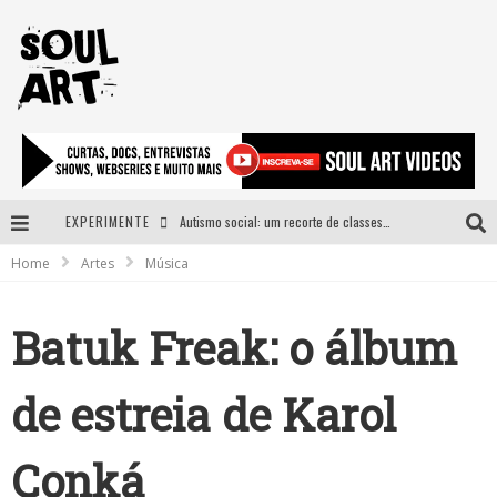
EXPERIMENTE
Autismo social: um recorte de classes e acesso ao bem estar para além do espectro
Home
Artes
Música
A subida da rampa é diferente!
Faça o bem! Mas, sem olhar a quem!?
Batuk Freak: o álbum
Novo single de Arnaldo Tifu, “De Testa” explora brasilidade em sons, cores e símbolos
de estreia de Karol
Conká