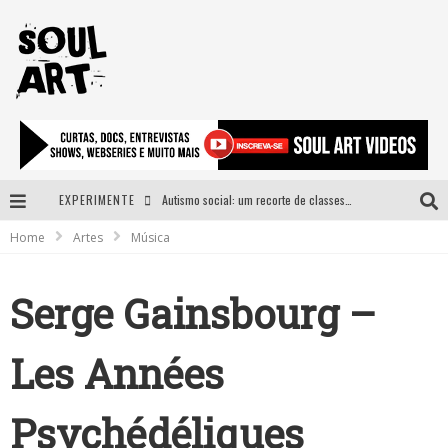
EXPERIMENTE
Autismo social: um recorte de classes e acesso ao bem estar para além do espectro
Home
Artes
Música
A subida da rampa é diferente!
Faça o bem! Mas, sem olhar a quem!?
Serge Gainsbourg –
Novo single de Arnaldo Tifu, “De Testa” explora brasilidade em sons, cores e símbolos
Les Années
Psychédéliques