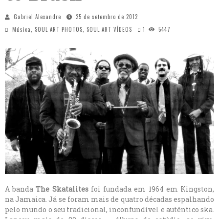
Gabriel Alexandre
25 de setembro de 2012
Música
,
SOUL ART PHOTOS
,
SOUL ART VÍDEOS
1
5447
A banda
The Skatalites
foi fundada em 1964 em Kingston,
na Jamaica. Já se foram mais de quatro décadas espalhando
pelo mundo o seu tradicional, inconfundível e autêntico ska.