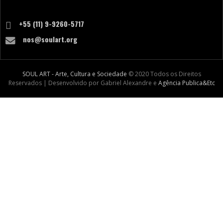
+55 (11) 9-9260-5717
nos@soulart.org
SOUL ART - Arte, Cultura e Sociedade
© 2020 Todos os Direitos
Reservados | Desenvolvido por Gabriel Alexandre e
Agência Publica&Etc