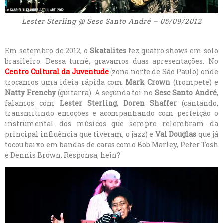
Lester Sterling @ Sesc Santo André – 05/09/2012
Em setembro de 2012, o
Skatalites
fez quatro shows em solo
brasileiro. Dessa turnê, gravamos duas apresentações. No
Centro Cultural da Juventude
(zona norte de São Paulo) onde
trocamos uma ideia rápida com
Mark Crown
(trompete) e
Natty Frenchy
(guitarra). A segunda foi no
Sesc Santo André
,
falamos com
Lester Sterling
,
Doren Shaffer
(cantando,
transmitindo emoções e acompanhando com perfeição o
instrumental dos músicos que sempre relembram da
principal influência que tiveram, o jazz) e
Val Douglas
que já
tocou baixo em bandas de caras como Bob Marley, Peter Tosh
e Dennis Brown. Responsa, hein?