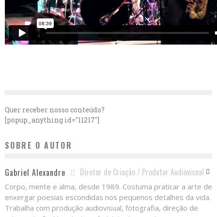
Quer receber nosso conteúdo?
[popup_anything id="11217"]
SOBRE O AUTOR
Diretor de Criação / Produtor Audiovisual
Gabriel Alexandre
Corpo, mente e alma, desde 1989. Costuma praticar a arte de
enxergar poesias escondidas nos pequenos detalhes da vida.
Trabalha com produção audiovisual, fotografia, direção de