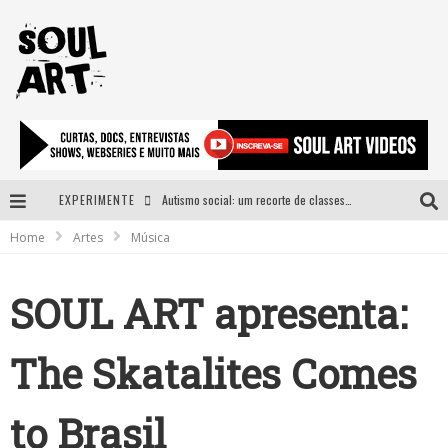
EXPERIMENTE
Autismo social: um recorte de classes e acesso ao bem estar para além do espectro
Home
Artes
Música
A subida da rampa é diferente!
Faça o bem! Mas, sem olhar a quem!?
SOUL ART apresenta:
Novo single de Arnaldo Tifu, “De Testa” explora brasilidade em sons, cores e símbolos
The Skatalites Comes
to Brasil