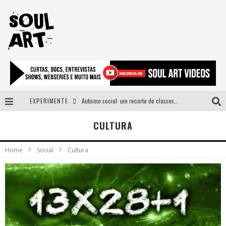
EXPERIMENTE
Autismo social: um recorte de classes e acesso ao bem estar para além do espectro
A subida da rampa é diferente!
CULTURA
Faça o bem! Mas, sem olhar a quem!?
Home
Social
Cultura
Novo single de Arnaldo Tifu, “De Testa” explora brasilidade em sons, cores e símbolos