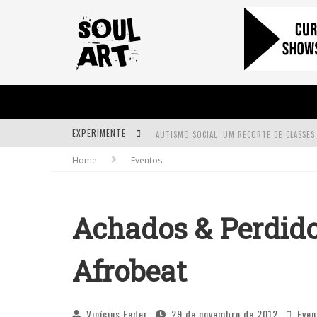
EXPERIMENTE
Home
Eventos
A SUBIDA DA RAMPA É DIFERENTE!
FAÇA O BEM! MAS, SEM OLHAR A QUEM!?
Achados & Perdido
Afrobeat
Vinícius Feder
29 de novembro de 2012
Even