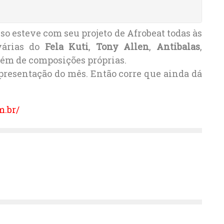
o esteve com seu projeto de Afrobeat todas às
várias do
Fela Kuti
,
Tony Allen
,
Antibalas
,
ém de composições próprias.
apresentação do mês. Então corre que ainda dá
m.br/