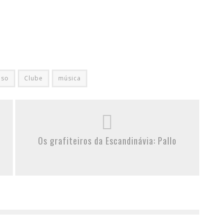
lso
Clube
música
Os grafiteiros da Escandinávia: Pallo