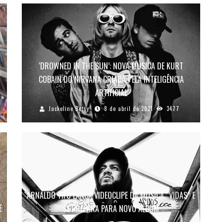
‘DROWNED IN THE SUN’: NOVA MÚSICA DE KURT
COBAIN DO NIRVANA CRIADA PELA INTELIGÊNCIA
ARTIFICIAL
Jackeline Betsy
8 de abril de 2021
3477
ARNALDO TIFU LANÇA VIDEOCLIPE DA MÚSICA “VIDAS” E
E
SE PREPARA PARA NOVO ÁLBUM