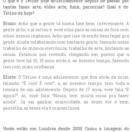
O que é o Tetine hoje artisticamente depois de passar por
tantas fases: arte, vídeo arte, funk, parcerias? Qual é do
Tetine de hoje?
Bruno:
Acho que a gente tá numa fase bem interessante. A
gente já foi e já voltou e você olha para as coisas de fora com
olhos menos ingênuos. Acho que isso tá sendo bem legal pra
gente. Ainda colaborando com bastante gente, fazendo nosso
trabalho de música eletrônica, trabalho de arte, juntando as
coisas. Estamos nos revendo, chegando em pontos que a
gente teve há 10, 15 anos atrás e, ao mesmo tempo, fazendo
isso com mais confiança.
Eliete:
O Tetine é uma adolescente, que fica atrás de mim
falando: “É isso! É isso!”, e, ao mesmo tempo, tem toda a
loucura de um adolescente. Depois de 17 anos, você fala “E
agora?”. Aí, você fala: “Nossa, tem muita coisa pra fazer
ainda”. Já vai ganhar maioridade, as vezes ele é bem
pentelha, as vezes ela é maravilhosa.
Vocês estão em Londres desde 2000. Como a imagem do