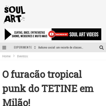
EXPERIMENTE
Autismo social: um recorte de classes e acesso ao bem estar para além do espectro
Home
Eventos
A subida da rampa é diferente!
Faça o bem! Mas, sem olhar a quem!?
O furacão tropical
Novo single de Arnaldo Tifu, “De Testa” explora brasilidade em sons, cores e símbolos
punk do TETINE em
Milão!