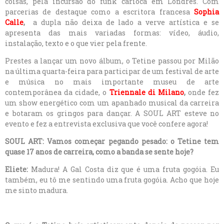
coisas, pela incursão do funk carioca em Londres. Com
parcerias de destaque como a escritora francesa
Sophia
Calle
,
a dupla não deixa de lado a verve artística e se
apresenta das mais variadas formas: vídeo, áudio,
instalação, texto e o que vier pela frente.
Prestes a lançar um novo álbum, o Tetine passou por Milão
na última quarta-feira para participar de um festival de arte
e música no mais importante museu de arte
contemporânea da cidade, o
Triennale di Milano
,
onde fez
um show energético com um apanhado musical da carreira
e botaram os gringos para dançar. A SOUL ART esteve no
evento e fez a entrevista exclusiva que você confere agora!
SOUL ART: Vamos começar pegando pesado: o Tetine tem
quase 17 anos de carreira, como a banda se sente hoje?
Eliete:
Madura! A Gal Costa diz que é uma fruta gogóia. Eu
também, eu tô me sentindo uma fruta gogóia. Acho que hoje
me sinto madura.