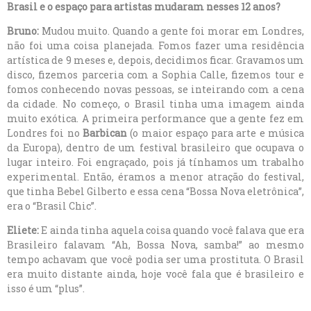
Brasil e o espaço para artistas mudaram nesses 12 anos?
Bruno:
Mudou muito. Quando a gente foi morar em Londres,
não foi uma coisa planejada. Fomos fazer uma residência
artística de 9 meses e, depois, decidimos ficar. Gravamos um
disco, fizemos parceria com a Sophia Calle, fizemos tour e
fomos conhecendo novas pessoas, se inteirando com a cena
da cidade. No começo, o Brasil tinha uma imagem ainda
muito exótica. A primeira performance que a gente fez em
Londres foi no
Barbican
(o maior espaço para arte e música
da Europa), dentro de um festival brasileiro que ocupava o
lugar inteiro. Foi engraçado, pois já tínhamos um trabalho
experimental. Então, éramos a menor atração do festival,
que tinha Bebel Gilberto e essa cena “Bossa Nova eletrônica”,
era o “Brasil Chic”.
Eliete:
E ainda tinha aquela coisa quando você falava que era
Brasileiro falavam “Ah, Bossa Nova, samba!” ao mesmo
tempo achavam que você podia ser uma prostituta. O Brasil
era muito distante ainda, hoje você fala que é brasileiro e
isso é um “plus”.