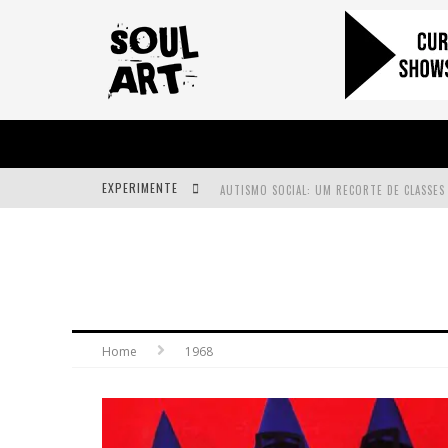
EXPERIMENTE
A SUBIDA DA RAMPA É DIFERENTE!
FAÇA O BEM! MAS, SEM OLHAR A QUEM!?
Home
1968