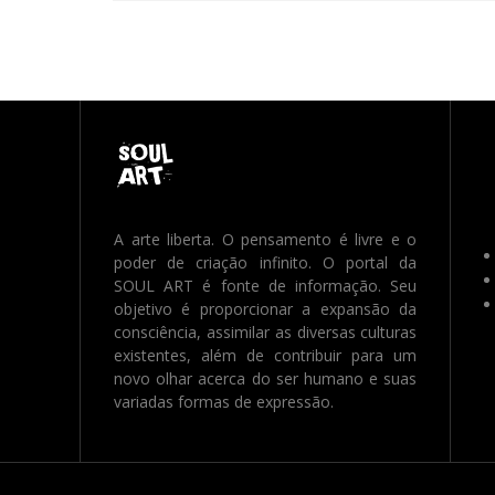
A arte liberta. O pensamento é livre e o
poder de criação infinito. O portal da
SOUL ART é fonte de informação. Seu
objetivo é proporcionar a expansão da
consciência, assimilar as diversas culturas
existentes, além de contribuir para um
novo olhar acerca do ser humano e suas
variadas formas de expressão.