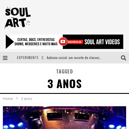
EXPERIMENTE
Autismo social: um recorte de classes e acesso ao bem estar para além do espectro
A subida da rampa é diferente!
TAGGED
3 ANOS
Faça o bem! Mas, sem olhar a quem!?
Novo single de Arnaldo Tifu, “De Testa” explora brasilidade em sons, cores e símbolos
Home
3 anos