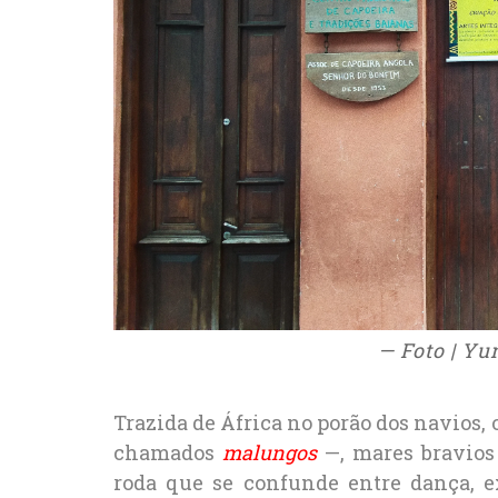
— Foto | Yu
Trazida de África no porão dos navios,
chamados
malungos
—, mares bravios 
roda que se confunde entre dança, exp