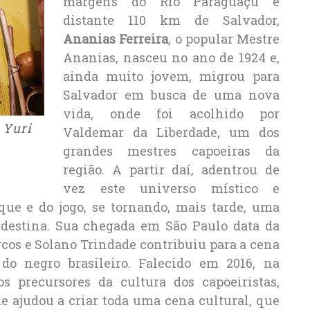
margens do Rio Paraguaçu e
distante 110 km de Salvador,
Ananias Ferreira
, o popular Mestre
Ananias, nasceu no ano de 1924 e,
ainda muito jovem, migrou para
Salvador em busca de uma nova
vida, onde foi acolhido por
 Yuri
Valdemar da Liberdade, um dos
grandes mestres capoeiras da
região. A partir daí, adentrou de
vez este universo místico e
que e do jogo, se tornando, mais tarde, uma
ordestina. Sua chegada em São Paulo data da
rcos e Solano Trindade contribuiu para a cena
 do negro brasileiro. Falecido em 2016, na
 precursores da cultura dos capoeiristas,
e ajudou a criar toda uma cena cultural, que