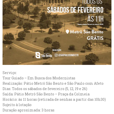
Serviço:
Tour Guiado – Em Busca dos Modernistas
Realização: Pátio Metrô São Bento e São Paulo com Afeto
Dias: Todos os sábados de fevereiro (5, 12, 19 e 26)
Saída: Pátio Metrô São Bento – Praça da Colmeia
Horário: às 11 horas (retirada de senhas a partir das 10h30)
Sujeito à lotação
Duração aproximada: 3 horas