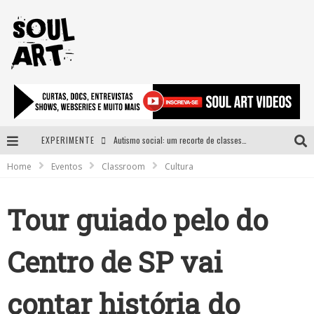
EXPERIMENTE
Autismo social: um recorte de classes e acesso ao bem estar para além do espectro
Home
Eventos
Classroom
Cultura
A subida da rampa é diferente!
Faça o bem! Mas, sem olhar a quem!?
Tour guiado pelo do
Novo single de Arnaldo Tifu, “De Testa” explora brasilidade em sons, cores e símbolos
Centro de SP vai
contar história do