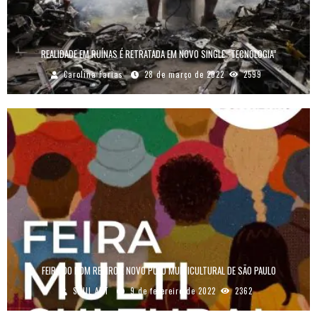
REALIDADE EM RUÍNAS É RETRATADA EM NOVO SINGLE “TECNOLOGIA”
Carolina Farias
28 de março de 2022
2599
FEIRA DO BOM RETIRO É NOVO POLO MULTICULTURAL DE SÃO PAULO
SOUL ART
9 de fevereiro de 2022
2362