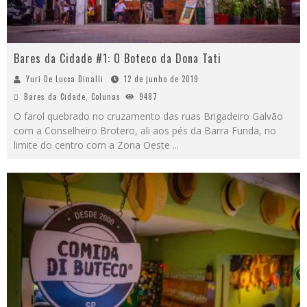
Bares da Cidade #1: O Boteco da Dona Tati
Yuri De Lucca Dinalli
12 de junho de 2019
Bares da Cidade
,
Colunas
9487
O farol quebrado no cruzamento das ruas Brigadeiro Galvão
com a Conselheiro Brotero, ali aos pés da Barra Funda, no
limite do centro com a Zona Oeste
...