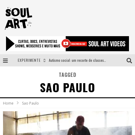
EXPERIMENTE
Autismo social: um recorte de classes e acesso ao bem estar para além do espectro
A subida da rampa é diferente!
TAGGED
SAO PAULO
Faça o bem! Mas, sem olhar a quem!?
Novo single de Arnaldo Tifu, “De Testa” explora brasilidade em sons, cores e símbolos
Home
Sao Paulo