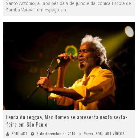
Santo Antônio, ali aos pés da 9 de julho e da icônica Escola de
Samba Vai-Vai, um espaço sin
...
Lenda do reggae, Max Romeo se apresenta nesta sexta-
feira em São Paulo
SOUL ART
6 de dezembro de 2019
Shows
,
SOUL ART VÍDEOS