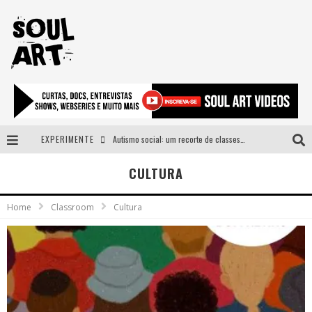
EXPERIMENTE
Autismo social: um recorte de classes e acesso ao bem estar para além do espectro
A subida da rampa é diferente!
CULTURA
Faça o bem! Mas, sem olhar a quem!?
Home
Classroom
Cultura
Novo single de Arnaldo Tifu, “De Testa” explora brasilidade em sons, cores e símbolos