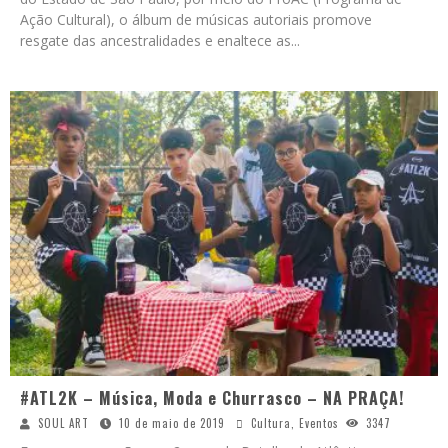
Ação Cultural), o álbum de músicas autoriais promove
resgate das ancestralidades e enaltece as
...
#ATL2K – Música, Moda e Churrasco – NA PRAÇA!
SOUL ART
10 de maio de 2019
Cultura
,
Eventos
3347