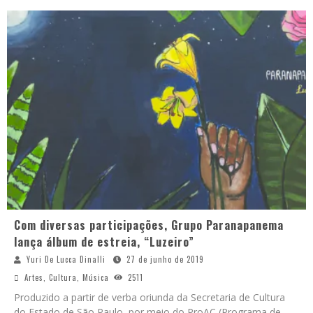
Com diversas participações, Grupo Paranapanema
lança álbum de estreia, “Luzeiro”
Yuri De Lucca Dinalli
27 de junho de 2019
Artes
,
Cultura
,
Música
2511
Produzido a partir de verba oriunda da Secretaria de Cultura
do Estado de São Paulo, por meio do ProAC (Programa de