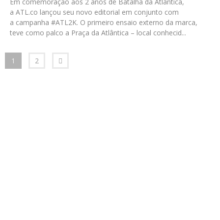
Em comemoração aos 2 anos de Batalha da Atlântica,
a ATL.co lançou seu novo editorial em conjunto com
a campanha #ATL2K. O primeiro ensaio externo da marca,
teve como palco a Praça da Atlântica – local conhecid
...
1
2