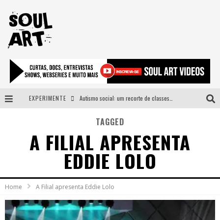
EXPERIMENTE
Autismo social: um recorte de classes e acesso ao bem estar para além do espectro
A subida da rampa é diferente!
TAGGED
A FILIAL APRESENTA
Faça o bem! Mas, sem olhar a quem!?
EDDIE LOLO
Novo single de Arnaldo Tifu, “De Testa” explora brasilidade em sons, cores e símbolos
Home
A Filial apresenta Eddie Lolo