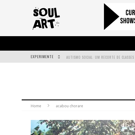
EXPERIMENTE
A SUBIDA DA RAMPA É DIFERENTE!
FAÇA O BEM! MAS, SEM OLHAR A QUEM!?
Home
acabou chorare