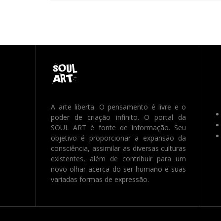
A arte liberta. O pensamento é livre e o
poder de criação infinito. O portal da
SOUL ART é fonte de informação. Seu
objetivo é proporcionar a expansão da
consciência, assimilar as diversas culturas
existentes, além de contribuir para um
novo olhar acerca do ser humano e suas
variadas formas de expressão.