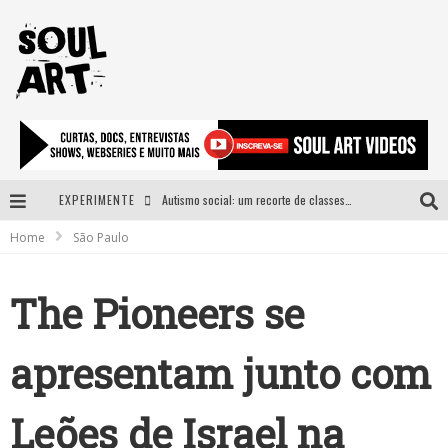
EXPERIMENTE
Autismo social: um recorte de classes e acesso ao bem estar para além do espectro
Home
São Paulo
A subida da rampa é diferente!
Faça o bem! Mas, sem olhar a quem!?
The Pioneers se
Novo single de Arnaldo Tifu, “De Testa” explora brasilidade em sons, cores e símbolos
apresentam junto com
Leões de Israel na