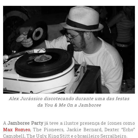
Alex Jurássico discotecando durante uma das festas
da You & Me On a Jamboree
A
Jamboree Party
já teve a ilustre presença de ícones como
Max Romeo
, The Pioneers, Jackie Bernard, Dexter “Echo”
Campbell, The Ugly, King Stitt e o brasileiro Serralheiro.