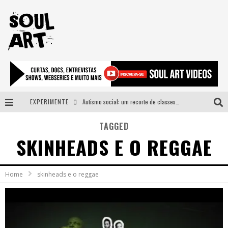
EXPERIMENTE
Autismo social: um recorte de classes e acesso ao bem estar para além do espectro
A subida da rampa é diferente!
TAGGED
SKINHEADS E O REGGAE
Faça o bem! Mas, sem olhar a quem!?
Novo single de Arnaldo Tifu, “De Testa” explora brasilidade em sons, cores e símbolos
Home
skinheads e o reggae