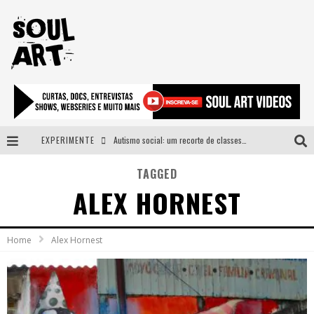
EXPERIMENTE
Autismo social: um recorte de classes e acesso ao bem estar para além do espectro
A subida da rampa é diferente!
TAGGED
ALEX HORNEST
Faça o bem! Mas, sem olhar a quem!?
Novo single de Arnaldo Tifu, “De Testa” explora brasilidade em sons, cores e símbolos
Home
Alex Hornest