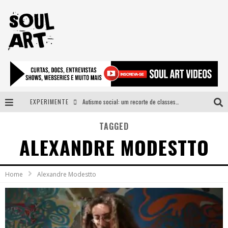
EXPERIMENTE
Autismo social: um recorte de classes e acesso ao bem estar para além do espectro
A subida da rampa é diferente!
TAGGED
ALEXANDRE MODESTTO
Faça o bem! Mas, sem olhar a quem!?
Novo single de Arnaldo Tifu, “De Testa” explora brasilidade em sons, cores e símbolos
Home
Alexandre Modestto