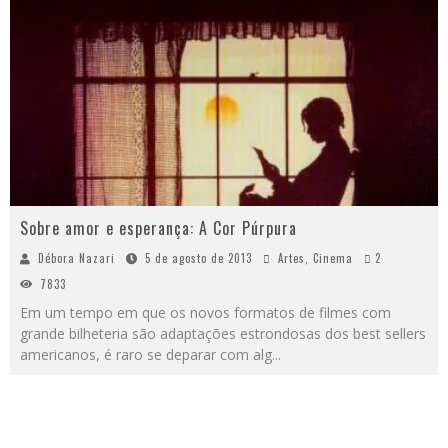
Sobre amor e esperança: A Cor Púrpura
Débora Nazari
5 de agosto de 2013
Artes
,
Cinema
2
7833
Em um tempo em que os novos formatos de filmes com
grande bilheteria são adaptações estrondosas dos best sellers
americanos, é raro se deparar com alg
...