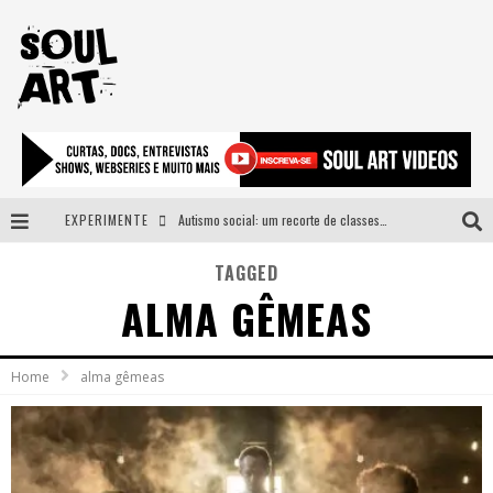
EXPERIMENTE
Autismo social: um recorte de classes e acesso ao bem estar para além do espectro
A subida da rampa é diferente!
TAGGED
ALMA GÊMEAS
Faça o bem! Mas, sem olhar a quem!?
Novo single de Arnaldo Tifu, “De Testa” explora brasilidade em sons, cores e símbolos
Home
alma gêmeas