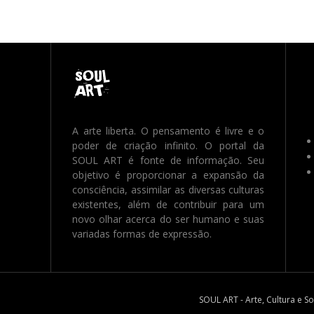
A arte liberta. O pensamento é livre e o
poder de criação infinito. O portal da
SOUL ART é fonte de informação. Seu
objetivo é proporcionar a expansão da
consciência, assimilar as diversas culturas
existentes, além de contribuir para um
novo olhar acerca do ser humano e suas
variadas formas de expressão.
SOUL ART - Arte, Cultura e S