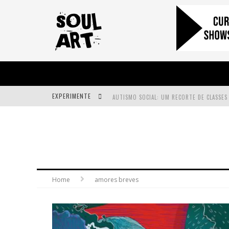
EXPERIMENTE
A SUBIDA DA RAMPA É DIFERENTE!
FAÇA O BEM! MAS, SEM OLHAR A QUEM!?
Home
amores breves