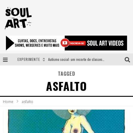
EXPERIMENTE
Autismo social: um recorte de classes e acesso ao bem estar para além do espectro
A subida da rampa é diferente!
TAGGED
ASFALTO
Faça o bem! Mas, sem olhar a quem!?
Novo single de Arnaldo Tifu, “De Testa” explora brasilidade em sons, cores e símbolos
Home
asfalto