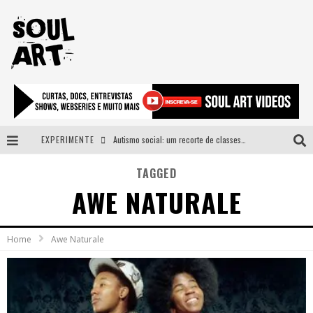
EXPERIMENTE
Autismo social: um recorte de classes e acesso ao bem estar para além do espectro
A subida da rampa é diferente!
TAGGED
AWE NATURALE
Faça o bem! Mas, sem olhar a quem!?
Novo single de Arnaldo Tifu, “De Testa” explora brasilidade em sons, cores e símbolos
Home
Awe Naturale