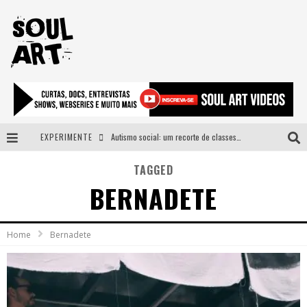
EXPERIMENTE
Autismo social: um recorte de classes e acesso ao bem estar para além do espectro
A subida da rampa é diferente!
TAGGED
BERNADETE
Faça o bem! Mas, sem olhar a quem!?
Novo single de Arnaldo Tifu, “De Testa” explora brasilidade em sons, cores e símbolos
Home
Bernadete