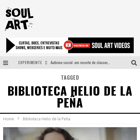
EXPERIMENTE
Autismo social: um recorte de classes e acesso ao bem estar para além do espectro
A subida da rampa é diferente!
TAGGED
BIBLIOTECA HELIO DE LA
Faça o bem! Mas, sem olhar a quem!?
PEÑA
Novo single de Arnaldo Tifu, “De Testa” explora brasilidade em sons, cores e símbolos
Home
Biblioteca Helio de la Peña