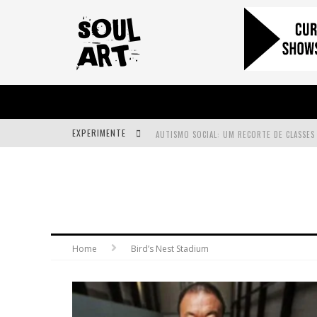
EXPERIMENTE
A SUBIDA DA RAMPA É DIFERENTE!
FAÇA O BEM! MAS, SEM OLHAR A QUEM!?
Home
Bird’s Nest Stadium