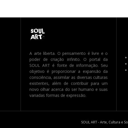
A arte liberta. O pensamento é livre e o
poder de criação infinito. O portal da
SOUL ART é fonte de informação. Seu
objetivo é proporcionar a expansão da
consciência, assimilar as diversas culturas
existentes, além de contribuir para um
novo olhar acerca do ser humano e suas
variadas formas de expressão.
SOUL ART - Arte, Cultura e S