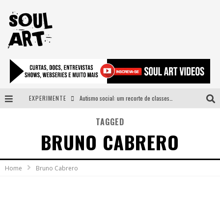
EXPERIMENTE
Autismo social: um recorte de classes e acesso ao bem estar para além do espectro
A subida da rampa é diferente!
TAGGED
BRUNO CABRERO
Faça o bem! Mas, sem olhar a quem!?
Novo single de Arnaldo Tifu, “De Testa” explora brasilidade em sons, cores e símbolos
Home
Bruno Cabrero