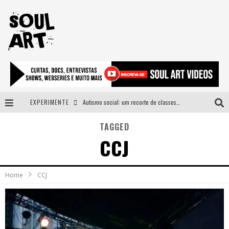
EXPERIMENTE
Autismo social: um recorte de classes e acesso ao bem estar para além do espectro
A subida da rampa é diferente!
TAGGED
CCJ
Faça o bem! Mas, sem olhar a quem!?
Novo single de Arnaldo Tifu, “De Testa” explora brasilidade em sons, cores e símbolos
Home
CCJ