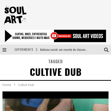
EXPERIMENTE
Autismo social: um recorte de classes e acesso ao bem estar para além do espectro
A subida da rampa é diferente!
TAGGED
CULTIVE DUB
Faça o bem! Mas, sem olhar a quem!?
Novo single de Arnaldo Tifu, “De Testa” explora brasilidade em sons, cores e símbolos
Home
Cultive Dub