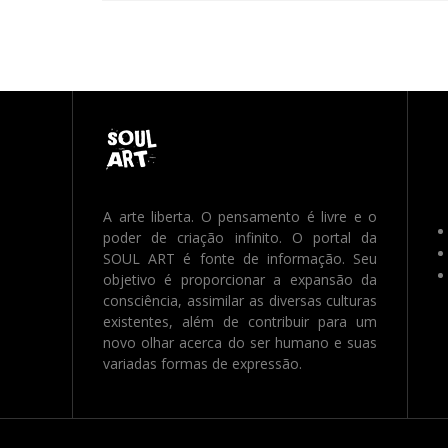
A arte liberta. O pensamento é livre e o
poder de criação infinito. O portal da
SOUL ART é fonte de informação. Seu
objetivo é proporcionar a expansão da
consciência, assimilar as diversas culturas
existentes, além de contribuir para um
novo olhar acerca do ser humano e suas
variadas formas de expressão.