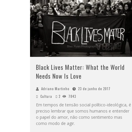
Black Lives Matter: What the World
Needs Now Is Love
Adriano Martinho
23 de junho de 2017
Cultura
2
7843
Em tempos de tensão social político-ideológica, é
preciso lembrar que somos humanos e entender
o papel do amor, não como sentimento mas
como modo de agir.