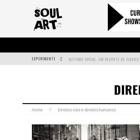
EXPERIMENTE
A SUBIDA DA RAMPA É DIFERENTE!
DIRE
FAÇA O BEM! MAS, SEM OLHAR A QUEM!?
Home
Direitos civis e direitos humanos