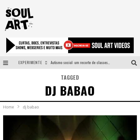
EXPERIMENTE
Autismo social: um recorte de classes e acesso ao bem estar para além do espectro
A subida da rampa é diferente!
TAGGED
DJ BABAO
Faça o bem! Mas, sem olhar a quem!?
Novo single de Arnaldo Tifu, “De Testa” explora brasilidade em sons, cores e símbolos
Home
dj babao