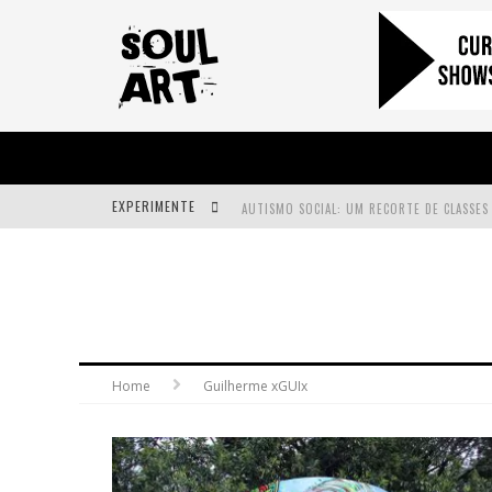
EXPERIMENTE
A SUBIDA DA RAMPA É DIFERENTE!
FAÇA O BEM! MAS, SEM OLHAR A QUEM!?
Home
Guilherme xGUIx