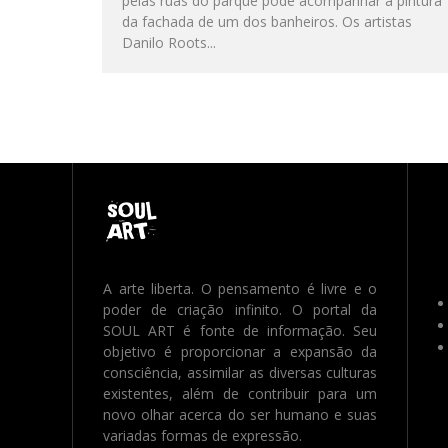
pelas ruas do parque pôde acompanhar a pintura
da fachada de um dos banheiros. Os artistas
Danilo Roots...
A arte liberta. O pensamento é livre e o
poder de criação infinito. O portal da
SOUL ART é fonte de informação. Seu
objetivo é proporcionar a expansão da
consciência, assimilar as diversas culturas
existentes, além de contribuir para um
novo olhar acerca do ser humano e suas
variadas formas de expressão.