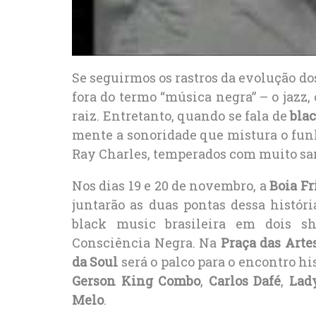
Se seguirmos os rastros da evolução do
fora do termo “música negra” – o jazz, 
raiz. Entretanto, quando se fala de
bla
mente a sonoridade que mistura o fu
Ray Charles, temperados com muito sa
Nos dias 19 e 20 de novembro, a
Boia Fr
juntarão as duas pontas dessa histór
black music brasileira em dois 
Consciência Negra. Na
Praça das Arte
da Soul
será o palco para o encontro hi
Gerson King Combo
,
Carlos Dafé
,
Lad
Melo
.