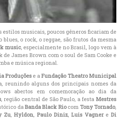
s estilos musicais, poucos gêneros ficariam de
o blues, o rock, o reggae, são frutos da mesma
ck music
, especialmente no Brasil, logo vem à
nk de James Brown com o soul de Sam Cooke e
mba e música regional.
ia Produções
e a
Fundação Theatro Municipal
ia, reunindo alguns dos principais nomes da
shows abertos em comemoração ao dia da
s
, região central de São Paulo, a festa
Mestres
stórico da
Banda Black Rio
com
Tony Tornado
,
y Zu
,
Hyldon
,
Paulo Diniz
,
Luis Vagner
e
Di