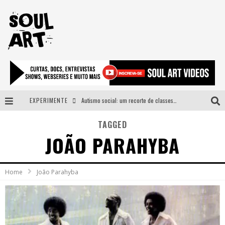
EXPERIMENTE
Autismo social: um recorte de classes e acesso ao bem estar para além do espectro
A subida da rampa é diferente!
TAGGED
JOÃO PARAHYBA
Faça o bem! Mas, sem olhar a quem!?
Novo single de Arnaldo Tifu, “De Testa” explora brasilidade em sons, cores e símbolos
Home
João Parahyba