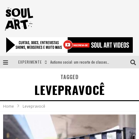
EXPERIMENTE
Autismo social: um recorte de classes e acesso ao bem estar para além do espectro
A subida da rampa é diferente!
TAGGED
LEVEPRAVOCÊ
Faça o bem! Mas, sem olhar a quem!?
Novo single de Arnaldo Tifu, “De Testa” explora brasilidade em sons, cores e símbolos
Home
Levepravocê