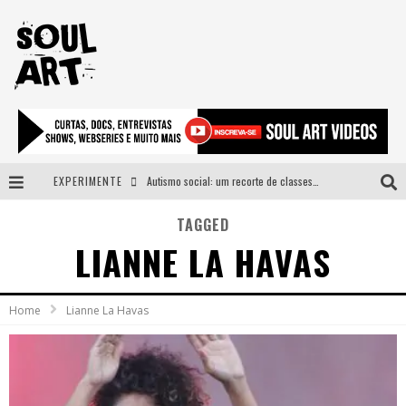
EXPERIMENTE
Autismo social: um recorte de classes e acesso ao bem estar para além do espectro
A subida da rampa é diferente!
TAGGED
LIANNE LA HAVAS
Faça o bem! Mas, sem olhar a quem!?
Novo single de Arnaldo Tifu, “De Testa” explora brasilidade em sons, cores e símbolos
Home
Lianne La Havas