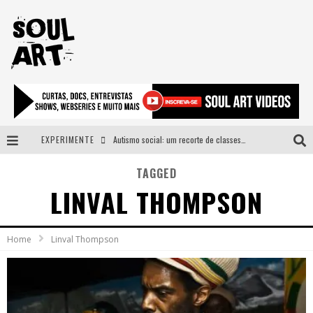
EXPERIMENTE
Autismo social: um recorte de classes e acesso ao bem estar para além do espectro
A subida da rampa é diferente!
TAGGED
LINVAL THOMPSON
Faça o bem! Mas, sem olhar a quem!?
Novo single de Arnaldo Tifu, “De Testa” explora brasilidade em sons, cores e símbolos
Home
Linval Thompson