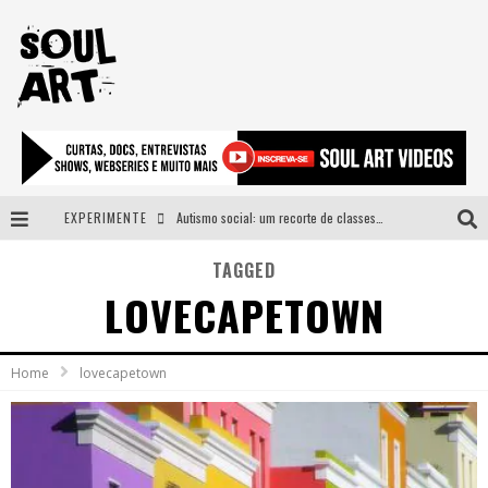
EXPERIMENTE
Autismo social: um recorte de classes e acesso ao bem estar para além do espectro
A subida da rampa é diferente!
TAGGED
LOVECAPETOWN
Faça o bem! Mas, sem olhar a quem!?
Novo single de Arnaldo Tifu, “De Testa” explora brasilidade em sons, cores e símbolos
Home
lovecapetown